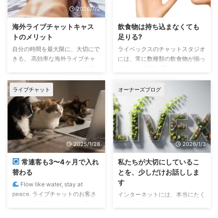
なんとなくのレベルですが。 し
「時間課金」という名の、終
2026/7/2
2023/1/28
かし、左右反転させた映像は、そ
わりの見えないギャンブル 時間
のまま配信映像になってしまい、
課金の仕組みはシンプルです。
海外ライブチャットキャス
飲食物は持ち込まなくても
ユーザーにも左右反転した映像が
「拘束時間 × ユーザー数」。 か
トのメリット
足りる?
見えます。 気づかないユーザ
つては複数ユーザーが同時に課金
自分の時間を最大限に、大切にで
ライベックスのチャットスタジオ
ー、違和感を感じるユーザーと両
する「倍々ゲーム」で稼げる時代
きる。 高効率な海外ライブチャ
には、常に数種類の飲食物が揃っ
方いますが、 たぶんですが、 左
もありました。 しかし ...
ットのキャストなら、 お金を稼
てます。 大盛り系はありません
右反転した映像に違和感を覚える
ぐ労働時間は短く、 自分のため
が、レトルトごはんとカレーや牛
ユーザーもいます。 その違 ...
に使いたい時間を長くとれます。
丼・中華丼など、レンチンしてす
ライブチャット
オーナーズブログ
増えた時間は、たとえば投資や資
ぐに食べられるカップ麺類のアイ
産運用の勉強に使うのも一つで
テムは常備。 フルーツもありま
す。 海外ライブチャットでまと
す。 お菓子類はいっぱい! 飲み物
まった資金を築き、その資金を活
は、水・炭酸水・お茶とコーヒ
かした資産運用を考える。 株式
ー、ノンシュガーのレッドブル・
2025/1/28
2026/1/3
投資や資産運用は、元手資金に余
モンスターなど、時々種類が変わ
裕があるほど、焦らず長期的な運
ります。 お金取ったりません。
常連客も3〜4ヶ月で入れ
私たちが大切にしているこ
用を考えやすくなります。 あ、
笑 全部無料です。 スタジオの買
替わる
とを、少しだけお話ししま
私が話している投資とは、ギャン
い置きで足りるなら、お金遣わず
す
Flow like water, stay at
ブルのようなハイリスクな投資で
に済みますよ。
peace. ライブチャットのお客さ
インターネットには、本当にたく
はなく、コツコツ積上げる、低リ
んは、 「初めまして」の一見さ
さんの情報があります。便利であ
スクの投資です。 いや、稼ぐた
んがほとんどです。 たとえば日
る一方で、見る人によって受け取
...