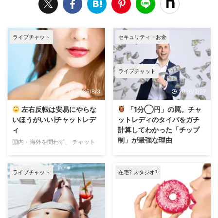
ライブチャット
セキュリティ・お金
ライブチャット
2026/8/3
2026/2/27
左右反転は安易にやらな
「1分◯円」の罠。チャ
いほうがいい∣チャットレデ
ットレディのタイパをガチ
ィ
計算してわかった「チップ
制」が最強な理由
国内・海外を問わず、 チャット
レディがよくやる、 映像の左右
Don't chase the rate. Chase
反転 (ミラーリング) ノーマルの
the result. 「1分◯円」という言
ままカメラを左右にパンすると、
葉の響きに、まだ騙されていませ
ライブチャット
在宅? スタジオ?
自分から見た右と左が反対に動
んか？ 小難しい書き出しでごめ
く。 左右反転の設定なら、右は
んなさいね
タイパを重視する
右に、左は左に、同じ方向へ動く
あなたなら、運営の甘い言葉では
ので、なんとなくパンしやすい、
なく【数字】で判断すべきです。