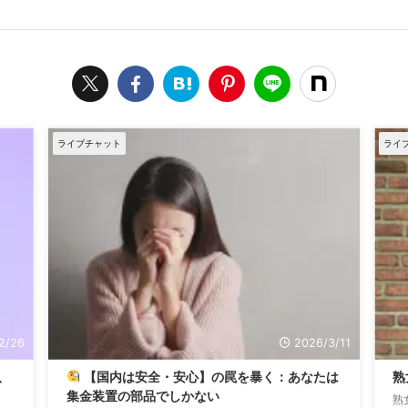
ライブチャット
ライ
2/26
2026/3/11
、
【国内は安全・安心】の罠を暴く：あなたは
熟
集金装置の部品でしかない
熟