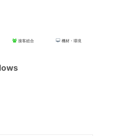
接客総合
機材・環境
adows