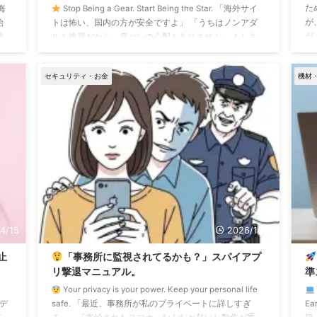
た
海
Stop Being a Gear. Start Being the Star. 「海外サイ
が
始
トは怖い、国内の方が安全ですよ」 「うちはノンアダ
が
徳
ルト推奨だから、身バレの心配もありません」 もしあ
ま
屋」
なたが、国内の大手代理店からそんな言葉をかけられ、
右
も
納得してしまっているなら… 残念ながら、あなたはすで
セキュリティ・お金
機材
い
、
に彼らの「都合の良い労働力」として囲い込まれていま
れ
す。 彼らが謳う「安全」の正体は、単なる【集客力不
れ
ら
足】です。 客足が少ないなら安全なのはあたりまえ。
か
い
彼らが推奨する「ソフト路線」の正体は、【低単価 ...
4/15
2026/1/28
止
「事務所に監視されてるかも？」スパイアプ
リ撃退マニュアル。
準
Your privacy is your power. Keep your personal life
レデ
safe. 「最近、事務所が私のプライベートに詳しすぎ
E