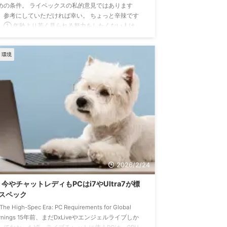
めの条件。 ライベックスの私的意見ではあります
、参考にしていただければ幸い。 ちょっと辛辣です
… ① 年齢より若く見られる努力をしたくない人は、
われ右 ② 美容や自分磨きに興味がない人は、まわれ
 ③ 国内チャットレディのやり方を、そのまま続けた
・環境
人は、まわれ右 ④ 「普通」で勝負したい人は、まわ
右 ⑤ 笑顔でユーザーを迎えるのが苦手な人は、まわ
右 です。 なぜこんな憎まれ口のようなことを書いた
? 稼げないで無駄に時間を浪費してほしくないから ...
2026/2/24
今やチャットレディもPCはi7やUltra7が標
スペック
The High-Spec Era: PC Requirements for Global
arnings 15年前、まだDxLiveやエンジェルライブしか