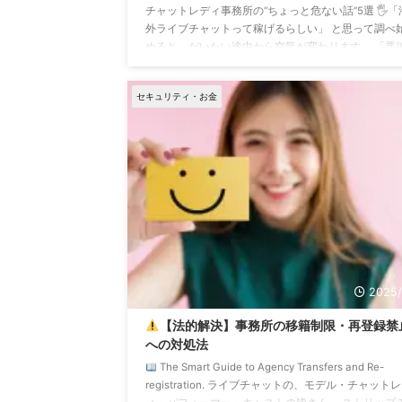
チャットレディ事務所の“ちょっと危ない話”5選 🖐️「
外ライブチャットって稼げるらしい」 と思って調べ
めると、だいたい途中から空気が変わります。 「悪
代理店」「飛んだ事務所」「謎コンサル」「ノート
「報酬未払い」 急に治安の悪い単語が増えます。 で
セキュリティ・お金
安心してください。 18年この業界を見てきましたが
危ない業者って、だいたい特徴が似ています。 つま
り、“変な業者あるある”を知っておけば、かなり避け
れます。 今日はその話です。 1. LINEしか連絡先がな
事務所 こ ...
2025/
【法的解決】事務所の移籍制限・再登録禁
への対処法
The Smart Guide to Agency Transfers and Re-
registration. ライブチャットの、モデル・チャット