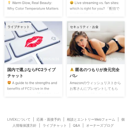
Warm Glow, Real Beauty:
Live streaming vs. fan sites:
外配信において、 ...
そんな猛暑のなかを歩く若い女性
Why Color Temperature Matters
which is right for you? 「配信で
をみると、 「そんなに大変 ...
for Your Skin Tone ライベックス
毎日数時間拘束されるのが辛
では、昼白色・昼光色のライティ
い…」 「もっと自由に、でもしっ
ングはほとんど使いません。 ち
かり稼ぎたい」 そんなことを考
ライブチャット
セキュリティ・お金
ょっとオレンジ・赤味がかった電
えているあなたへ。 ライブチャ
球色のライティングが定番です。
ット、いわゆるライブ配信 と、
昼白色や昼光色よりも、電球色の
動画や写真を販売するファンサイ
ほうが自然な肌色になるから。
ト ライブ配信とファンサイトの
昼白色や昼光色のライティングは
最大の違いは市場規模でしょう。
2025/9/26
2020/10/15
シアン系の青白さが出るので、血
ライブ配信の市場も拡大してます
色悪い肌色にしてしまうので避け
が、 ファンサイトの市場規模に
国内で選ぶならFC2ライブ
匿名のつもりが身元完全
てます。 ということで、電球色
は遠く及ばない。 圧倒的にファ
チャット
バレ
ライティング大好き! ライブチ ...
ンサイト市場が大きい。 差が縮
A guide to the strengths and
Amazonのウィッシュリストから
まらない理由 ...
benefits of FC2 Live in the
お客さんにプレゼントしてもら
Japanese market.
FC2ライブ
う。 サイトが認めているならそ
チャット初心者が知っておきたい
のこと自体に問題はありません。
特長と向いている人の傾向 国内
ニックネームで掲載しておけば本
ライブチャットを検討している初
名や住所連絡先を知られずに匿名
心者の方に向けて、判断しやすい
で受け取れる… そう思っているチ
LIVEXについて
応募・面接予約
相談とエントリーWebフォーム
個
ポイントをまとめています。
ャットレディが多いのですが… あ
人情報保護方針
ライブチャット
Q&A
オーナーズブログ
「ライブチャットを始めるなら、
る手続きをすると送り主にあなた