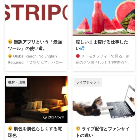
2023/8/8
2026/7/24
翻訳アプリという「最強
涼しいまま稼げる仕事した
ツール」の使い道。
い
Global Reach: No English
サーモグラフィーで見る、新
Required. 「英語なんて、ハロー
宿のクソ暑さ! ルミネ1交差点と、
しか言えません」 そう言って足
最低温度17.3度は上部の空の部
踏みするのは、本当にもったいな
分・最高温度は路面温度 ルミネ1
い。 LIVEXが推奨するストリップ
から地下に向かうエスカレータを
機材・環境
ライブチャット
チャットでの配信スタイルは、
撮影。 人間の表面温度で36度超
あなたがマイクに向かって日本語
えは暑すぎ 時間帯は18時前です
でしゃべるだけ。 画面には、リ
から退勤帰宅ですかね。 この暑
アルタイムで英語や中国語の字幕
さでもみんな真面目に通勤通学し
が流れます。 そう、今のライブ
ているのか? 自分は、できるだけ
2024/5/11
2025/6/15
配信は「勉強」する場所ではな
労働時間と外出時間を減らして、
く、 「翻訳アプリという魔法」
なんて思ってるナマケモノですか
肌色を肌色らしくする電
ライブ配信とファンサイ
を使いこなす場所 なんです。
ら、 尊敬するなんていうレベル
球色
トの違い
なぜ、英語と中国語なのか？ 海
はとおり越して、心配しかない。