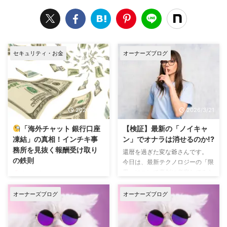
セキュリティ・お金
オーナーズブログ
2026/2/25
2026/3/21
「海外チャット 銀行口座
【検証】最新の「ノイキャ
凍結」の真相！インチキ事
ン」でオナラは消せるのか!?
務所を見抜く報酬受け取り
還暦を過ぎた変な爺さんです。
の鉄則
今日は、最新テクノロジーの「限
界」について真剣に考察してみた
Avoid Shady Agencies:
いと思います。 最近のノイズキ
Check Their Banks 海外ライブ
ャンセリングマイクの性能って、
チャットに個人で登録するとき…
オーナーズブログ
オーナーズブログ
マジで凄まじいんです。 ブィー
事業用個人口座は持ってますか?
ン！と爆音を立てて飛ぶドローン
事務所に応募登録するとき… その
のマイクが、数メートル下の地上
事務所が使ってる銀行口座につい