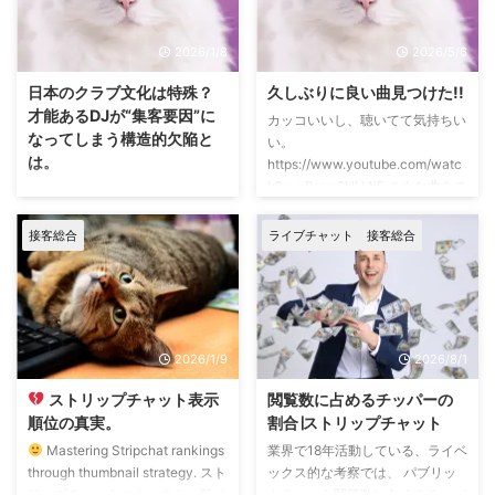
で話す「人の声」だけをピンポイ
て質問する人はいないし… 「訊い
ントで録音しちゃう。 自分が全
たら失礼かな…」、なんて遠慮し
2026/1/8
2026/5/6
力で出している騒音だけを、きれ
てしまうかな。 そもそも、みな
いに消し去る技術。もはや魔法で
さんはそんなことに興味は持たな
日本のクラブ文化は特殊？
久しぶりに良い曲見つけた!!
す。 で、ふと思ったんです。
いですよね。 でも、海外ライブ
才能あるDJが“集客要因”に
カッコいいし、聴いてて気持ちい
「それなら、チャット中に『ブ
チャットを扱う事務所にとって、
なってしまう構造的欠陥と
い。
ッ！！』とオナラをしても、ユー
銀行口座の安全性は、超々重要な
は。
https://www.youtube.com/watc
ザーには聞こえないのではない
んです。 「たいへん失礼です
h?v=xPrzm9UU4iE こんな曲をチ
https://www.youtube.com/watc
か？」 最新のウェブカメラに
が…」、と前おきして、質問して
ャットのBGMとしてかけたいと
h?v=l6kSRESJ4yc&t=36s 悲し
も、こ ...
みる ...
ころだけど… 最近のパトロールボ
い現実。
接客総合
ライブチャット
接客総合
ットは厳しいらしく… YouTubeに
BANされる可能性アリらしいの
で、独りで聴くだけにしましょ
う。
2026/1/9
2026/8/1
ストリップチャット表示
閲覧数に占めるチッパーの
順位の真実。
割合∣ストリップチャット
Mastering Stripchat rankings
業界で18年活動している、ライベ
through thumbnail strategy. スト
ックス的な考察では、 パブリッ
リップチャットのキャスト一覧ペ
クチャット閲覧数に占めるチッパ