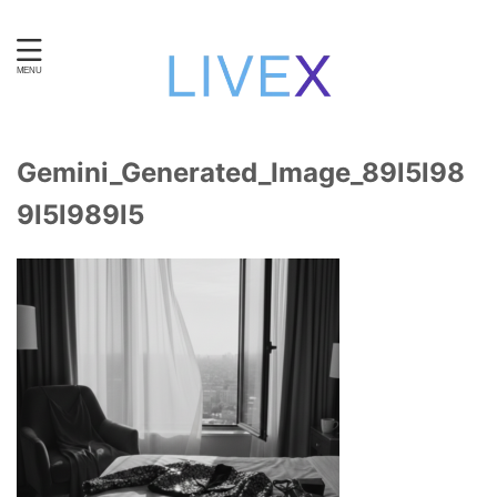
知性と技術で自立する。女性のための在宅ワーク・ライブ
チャット運営。
Gemini_Generated_Image_89l5l98
9l5l989l5