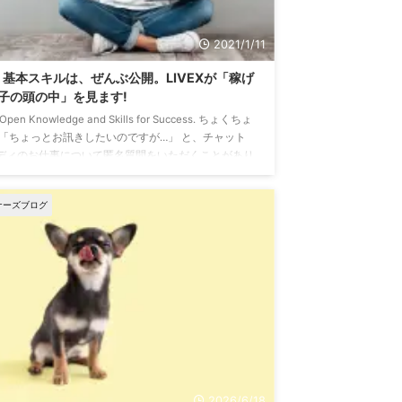
2021/1/11
基本スキルは、ぜんぶ公開。LIVEXが「稼げ
子の頭の中」を見ます!
Open Knowledge and Skills for Success. ちょくちょ
 「ちょっとお訊きしたいのですが…」 と、チャット
ディのお仕事について匿名質問をいただくことがあり
す。 知らねーよ、なんていう意地悪はしません。笑
イブチャット、チャットレディに必要な基本スキル
ナーズブログ
、 在籍以外の方にもできる限りのアドバイスをさせ
いただいてます。 マル秘スキルなんていうレベルで
なく、 みんなでやったほうが良いことや、 安全対策
必要な基本スキルは、 どんどん質問していただい ...
2026/6/18