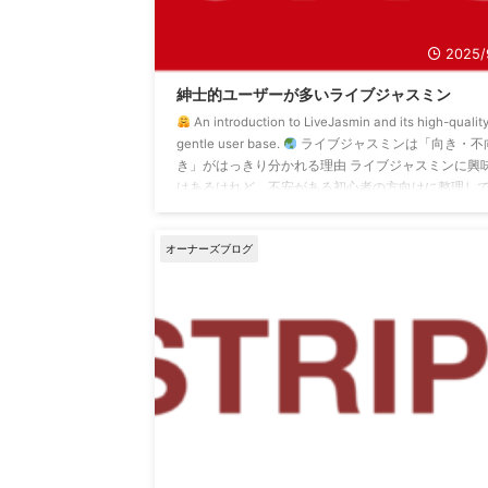
2025/
紳士的ユーザーが多いライブジャスミン
An introduction to LiveJasmin and its high-quality
gentle user base.
ライブジャスミンは「向き・不
き」がはっきり分かれる理由 ライブジャスミンに興
はあるけれど、不安がある初心者の方向けに整理し
ます。 興味はあるけれど、 英語が苦手 海外ユーザー
話せるか不安 日本の感覚と違いそうで怖い そう感じ
オーナーズブログ
いる人は少なくありません。 その中でよく名前が挙
るのがライブジャスミン（LiveJasmin ...
2026/