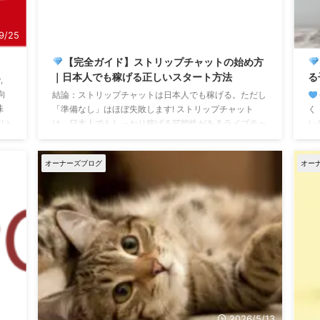
9/25
2026/4/3
【完全ガイド】ストリップチャットの始め方
｜日本人でも稼げる正しいスタート方法
る
,
向
結論：ストリップチャットは日本人でも稼げる。ただし
味
「準備なし」はほぼ失敗します! ストリップチャット
く
てい
は、日本人でもしっかり稼げる可能性があるライブチャ
レ
と
ットサイトです。 ただし現実として、
登録してもほ
ま
て
とんど稼げずに辞めていく人が多いのも事実です。
ラ
オーナーズブログ
オー
が
「やってみたいけど、本当に稼げるのか不安…」そう感
は
じていませんか？ 実際、ストリップチャットは稼げる
て
可能性がある一方で、
多くの人が正しいやり方を知
は
らないまま始めてしまっています。 特に2026年現在は
に
競争も増え、・何時間もロ ...
6/22
2026/5/13