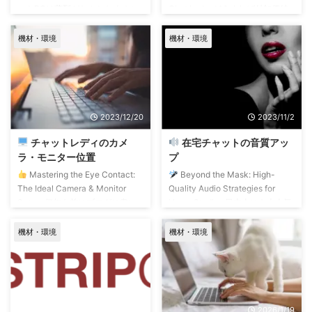
ートPCは薄型がなんとなくオシ
Chat Lady. どうすれば付加価値
ャレ! 女性は、機能性よりオシャ
が高まるか? 頑張らないことをス
レを優先してしまうので、致命的
ローガンにしているライベックス
機材・環境
機材・環境
欠点に気づかないまま、薄型ノー
でも、これだけは毎日毎日考えて
トPCを買ってしまう。 なんの話
いることです。 ひっくり返して
か? はい、 薄型ノートPCには
言うと、 付加価値が高いならば
LAN端子が無い という欠点の話
頑張らずに稼げるんです。 価値
です。 LAN接続できないと安定
が低ければ、騙したり長時間ログ
2023/12/20
2023/11/2
した高速通信ができずに、ビッグ
インしたり、結末は安売り競争の
チャンスを逃すことがある! 特に
悪循環に巻き込まれるしかない。
チャットレディのカメ
在宅チャットの音質アッ
海外ライブチャットでは要注意な
泥だらけのジャガイモをカレー
ラ・モニター位置
プ
んです。 世の中、5Gや6 ...
の値段で買う人はい ...
Mastering the Eye Contact:
Beyond the Mask: High-
The Ideal Camera & Monitor
Quality Audio Strategies for
Setup. 何年も前にブログに書い
Home Studios 日本人にも大人気
た記憶があるのですが、 思い出
のストリップチャットですが… 日
したのでまた書きます。 これ、
本人キャスト(出演者)の多くがマ
機材・環境
機材・環境
大多数のチャットレディ、 パフ
スク着用のため、 モゴモゴと音
ォーマー、 モデル、 キャストの
質が悪いし、正確に聞き取れな
皆さんが該当しているお話。 カ
い。 音なんか聞こえてればい
メラやモニターの位置が低い カ
い、なんて思ってるなら大間違い
メラやモニターの位置が自分の水
で、 高音質化の効果は高画質化
2024/12/25
2026/1/19