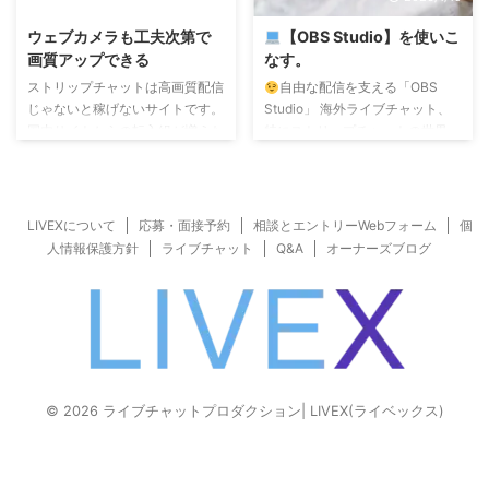
平目線より低いと、 自然に視線
と同じく絶大! あなたが聞こえる
が下がります。 視線が下がる
音質ではなく、向こう側にいるお
ウェブカメラも工夫次第で
【OBS Studio】を使いこ
と、 顔もうつむきがちに下を向
客さんに聞こえる音質の話です、
画質アップできる
なす。
きます。 視線が下がると上まぶ
わかってるとは思いますが。笑
ストリップチャットは高画質配信
自由な配信を支える「OBS
たが閉 ...
ライベックスの ...
じゃないと稼げないサイトです。
Studio」 海外ライブチャット、
国内サイトからの転入組が増えた
特にストリップチャットの世界
せいか、フィルターやエフェクト
は、いわば「魔法の国」。 ブラ
使用のキャストもいるようです
ウザから普通に配信するのもいい
が、スコアは伸び悩みな感じで…
けれど、それだけじゃもったいな
やはり自然でリアルな高画質が人
い！ トップキャストたちがこぞ
LIVEXについて
応募・面接予約
相談とエントリーWebフォーム
個
気ですね。 そこで、 ウェブカメ
って愛用しているのが、配信アプ
人情報保護方針
ライブチャット
Q&A
オーナーズブログ
ラ仕様でビデオカメラにひけをと
リ**「OBS Studio」**です。 こ
らないような高画質配信はできな
れは、あなたのルームを「個人の
いものか? その成功の秘訣は、ラ
配信」から、キラキラした「プロ
イティングにあります。 『明る
のテレビ番組」へと変身させてく
いライティング』という基本があ
れる、心強いサポート役。 画質
るのですが、注目させたい被写体
をきれいに整えたり、可愛いテロ
(キャスト)をひきたてるライティ
ップを出したり、Bluetoothバイ
© 2026 ライブチャットプロダクション| LIVEX(ライベックス)
ングスキルがあれば、明るすぎて
ブ（Lovense ...
画面が白っぱしく飛びま ...