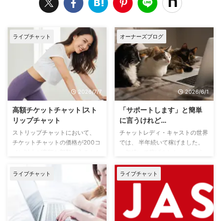
ライブチャット
オーナーズブログ
2026/7/7
2026/6/1
高額チケットチャット∣スト
「サポートします」と簡単
リップチャット
に言うけれど…
ストリップチャットにおいて、
チャットレディ・キャストの世界
チケットチャットの価格が200コ
では、 半年続いて稼げました。
イン以上が高額な部類に入るかな
一年続いて稼げました。 という
と思います。 数年前まで、チケ
方が、 「私がサポートしま
ットチャットの設定上限が200コ
す！」 と活動されているのを見
ライブチャット
ライブチャット
インだったため、それ以上の価格
かけることがあります。 もちろ
は『高額』のイメージがあるのか
ん、それ自体は悪いことではあり
もしれない。 現在の最高設定
ません。 成功体験は大切です
は、1000コインです。 高額チケ
し、参考になることもたくさんあ