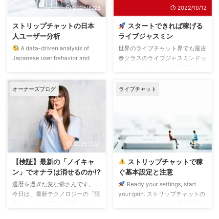
ットチャットが増えていくこと自
ります。 でも、 サポートという
2025/8/28
2022/10/12
体には大賛成です。 ただし、高
仕事は、成功体験を並べるだけで
い価格相応の良質サービスだと認
は足りない気がするんです。 本
ストリップチャットの日本
スタートできれば稼げる
められなければ、キャスト、ある
当に大切なのは、 ・モチベーシ
人ユーザー分析
ライブジャスミン
いは部屋単位で信用されなくな
ョンを維持できるようにサポート
A data-driven analysis of
世界のライブチャット界でも最古
り、ユーザーは離れていくでしょ
する ・稼げない人を稼げるよう
Japanese user behavior and
参クラスのライブジャスミンドッ
う。 つまり、 60コインでも割高
にサポートする ・トラブルを未
spending patterns on Stripchat.
トコム。 キレイな赤が基調のウ
だと思われるキャストが ...
然に防ぐ ・トラブルが起きた時
ストリップチャットの日本人ユー
ェブサイトが印象的な、高級ライ
に ...
ザー分析｜稼げる戦略と注意点
ブチャットです。 規模は世界第3
オーナーズブログ
ライブチャット
最近、ストリップチャットには毎
位の巨大さ。 日本人的な考え方
日多くの日本人ユーザーが訪れ、
なら、第3位なら2位、1位を目指
以前よりも賑やかになっていま
す、とか言い出しそうですが、む
す。 しかし、ユーザーが増えた
やみに数を競ったり規模の比較に
からといって、日本人キャスト全
はならないのが世界規模の貫禄。
2026/3/21
2025/5/1
体の収入が増えているとは限ら
ルクセンブルクに自社ビルと巨大
ず、むしろ平均値は下がっている
自社サーバーがあります。 ルク
【検証】最新の「ノイキャ
ストリップチャットで稼
ようにも見えます。 本当にそう
センブルクってどんな国かという
ン」でオナラは消せるのか!?
ぐ基本設定と注意
なのか―― 今回はデータ ...
と、行ったことないのでよくは知
還暦を過ぎた変な爺さんです。
Ready your settings, start
らないのですが、労働生産性世界
今日は、最新テクノロジーの「限
your gain. ストリップチャットの
第1位の裕福な国ということで、
界」について真剣に考察してみた
キャストを始める前の基本設定と
日本と逆ですね。 では、 ...
いと思います。 最近のノイズキ
基本注意は以下のとおり… 先ず、