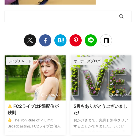
ライブチャット
オーナーズブログ
2020/7/26
2026/6/1
FC2ライブはP限配信が
5月もありがとうございまし
鉄則
た!
The Iron Rule of P-Limit
おかげさまで、先月も無事クリア
Broadcasting. FC2ライブに個人
することができました。いよい
で登録されている方、 FC2ライ
よ、夏、到来です。 すでに、暑