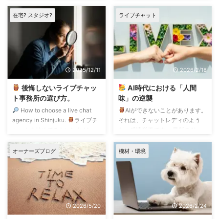
ブについて経験浅い代理店の皆さ
い! 避暑グッズの準備を開始… 今
んもぜひ参考にしていただきたい
シーズンから、外撮影のために、
在宅? スタジオ?
ライブチャット
ことを書いてみます。 FC2ライ
高性能な日傘を買いました。 6月
ブチャットの無料配信ではP限配
から、 新たなプロモーション展
信に設定することが鉄則と考えま
開を計画しています。 そのため
す。 FC2ライブチャットでは、
に、まる一年、ゆるゆると準備し
無料配信と有料配信をパフォーマ
ておりました。 そろそろ本格始
2025/12/11
2026/2/18
ーが切り替えることができます。
動させます。 6月もよろしくお願
無料配信で閲覧者とコミュニケー
いいたします。
後悔しないライブチャッ
AI時代における「人間
ションをとりながら、 集客して
ト事務所の選び方。
味」の逆襲
おいて、有料配信に勧誘するとい
How to choose a live chat
AIができないことがあります。
う流れがFC2ライブチャ ...
agency in Shinjuku.
ライブチ
それは、チャットレディのよう
ャットを始めてみたいけれど、
な、感情労働です。 最新のAI
「どこを選べばいいか分からな
は、音声会話も文字会話も、まる
い」 「怖い事務所だったらどう
で人間と会話しているかのようで
オーナーズブログ
機材・環境
しよう」 と不安に思っていませ
す。 しかしそれは、あくまで機
んか？ はじめまして。 東京・新
械が統計的な応答をしているだ
宿（代々木）と多摩永山でライブ
け。 それは、チャットレディだ
チャットスタジオを運営している
けでなく、チャットレディのサポ
LIVEXの今井です。 私はこの業界
ートに携わる、我々のような立ち
2026/5/20
2026/2/24
で18年、多くの女性の門出と成功
場でも、越えられない違和感があ
を見守ってきました。 おそらく
ります。 たとえば、AIで機材に