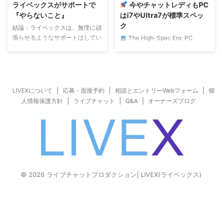
ライベックスがサポートで
今やチャットレディもPC
業界では最年長。若い方から見れ
ついてのマニュアルを作るとしま
『やらないこと』
はi7やUltra7が標準スペッ
ば 「ちょっとこだわりが強い職
しょう。 AIは、人間が真似でき
ク
結論：ライベックスは、無理に頑
人」 ...
ない、精密な使用マニュアルを書
張らせるようなサポートはしてい
The High-Spec Era: PC
いてくれます。 しかし、ライト
ません。チャットレディ・キャス
Requirements for Global
をこの明る ...
トをサポートするにあたり、 ラ
Earnings 15年前、まだDxLiveや
イベックスが『やらないこと』が
エンジェルライブしか扱ってなか
あります。 それは、『煽る』こ
った頃… ライブチャットに使う
と。 もっと頑張れ、も言わな
PCは、CPUがIntel Core i5でじ
LIVEXについて
応募・面接予約
相談とエントリーWebフォーム
個
い。 他人と競うような古い考え
ゅうぶんでした。 海外の巨大サ
人情報保護方針
ライブチャット
Q&A
オーナーズブログ
はNG! 長時間ログインを強いるこ
イト、マイフリーカムを扱うよう
ともしないです。 気分が乗らな
になってから、i7が必要になって
いチャットレディに、 「予約し
きた。 今は、この2つのマークが
たんだからログインしてくださ
ついていれば海外ライブチャット
い」、なんてことも言わない。頑
の合格ライン?です。 2026年の
張らなくても、自分をすり減らさ
今、CPUだけi7のミドルクラスで
なくても、稼げるようにサポート
は不足でして、 GPUが ...
© 2026 ライブチャットプロダクション| LIVEX(ライベックス)
しています。 自分のために頑張
るつもりの人なら、頑張れなんて
...