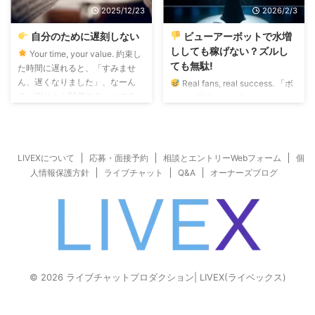
クチャットに毎回来てくれるが、
2025/12/23
2026/2/3
トの遊びは覚えたてで、まあまあ
チップは投げないし有料チャット
経済力もある中年ホワイトカラー
にも入らない無効客リピーター。
自分のために遅刻しない
ビューアーボットで水増
の準太客層。 第3グループ ライ
パブリックチャットでは毎回チッ
ししても稼げない？ズルし
Your time, your value. 約束し
ブチャ ...
プをポンポン投げてくれて、 有
ても無駄!
た時間に遅れると、「すみませ
料チャットにも入ってくれる有効
ん、遅くなりました」、なーん
Real fans, real success. 「ボ
客リピーター。 ...
て、謝りから関係スタートする。
ット（機械）でお客さんのフリを
ビジネスシーンでこれは、ほぼ失
しても、中身はカラッポ。そんな
敗の始まり。 遅刻したせいで、
ニセモノの数字にお金は払われま
ジョークすら通じない重い空気に
せん」 ライブチャットの世界に
なったり… 場合によっては、しょ
足を踏み入れると、 まず目に飛
LIVEXについて
応募・面接予約
相談とエントリーWebフォーム
個
っぱなから相手されなかった、な
び込んでくるのは 「ランキン
人情報保護方針
ライブチャット
Q&A
オーナーズブログ
んてこともある。 そんな失敗
グ」や「視聴者数」 という大き
は、他人の失敗もたくさん見てき
な数字かもしれません 。 「たく
たし、自分も若い頃、遅刻で失敗
さんの人に見てもらいたい」
した経験がたくさんあります。
「早く上位にランクインした
だから、できるだけ約束時間の5
い」。 そんな純粋な願いにつけ
分前には、到着なり、準備完了な
込むように、 業界には古くから
りしているように、自 ...
伝わる「インチキ」が存在しま
© 2026 ライブチャットプロダクション| LIVEX(ライベックス)
す。 そもそも『ランキングに入
りたい』って、早く着きた ...