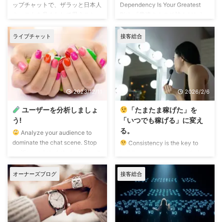
ップチャットで、ザラッと日本人
Dependency Is Your Greatest
キャストを見まわして思うこと…
Risk 「常連さんこそ神！だから
ストレートに言うので先に謝って
いっぱいかまおう！」 と意気込
おきます。 ダサいッ! エッ! 日本
んで配信に入ったら… 稼ぐために
ライブチャット
接客総合
人ってこんなにファッションセン
は逆効果だった⁉ 今日はそんな
スなかったの? と思ってしまう。
“配信あるある” から考えましょ
日本人キャスト100人見たら、99
う。 毎回来てくれて、チップを
人はダサい! マスクだからとサボ
くれたり… 有料チャットに入って
った普段メイクに… バックリ背中
くれたり。 常連（リピーター）
2023/12/11
2026/2/6
が開いたミニワンピの中に、 普
さんの存在は、本当にありがたい
段使いのブラと普段使いのフルバ
ですよね。 売上が伸びる配信と
ユーザーを分析しましょ
「たまたま稼げた」を
ックパンツを着てしまうダサさ
いうのは、常連さんが少しずつ増
う!
「いつでも稼げる」に変え
で、 思わず粗探しコメント書い
えていく配信です。 ただ、「常
る。
Analyze your audience to
てあげようかと思うくらい。 し
連さ ...
dominate the chat scene. Stop
Consistency is the key to
か ...
waiting and start strategizing. こ
building your own brand. たまに
れ、皆さんも考えてみてくださ
見かけることがありますが… 稼げ
い。 ライブチャットのユーザー
た時の衣装を何回も何日も繰り返
オーナーズブログ
接客総合
は、いくつかのグループ層に分け
し着て配信してる人。 リピータ
ることができます。 第1グループ
ーを増やしたいなら、それはNG
メディアリテラシーも鋭く、遊び
でしょう。 リピーターには2つの
慣れた、経済的に裕福な年輩の太
パターンがあります。 パブリッ
客層。 第2グループ ライブチャッ