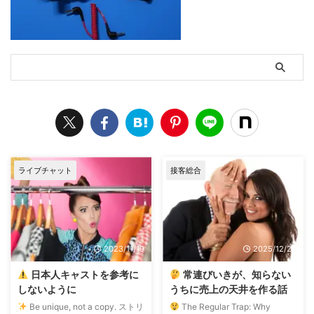
ライブチャット
接客総合
2023/11/19
2025/12/29
日本人キャストを参考に
常連びいきが、知らない
しないように
うちに売上の天井を作る話
Be unique, not a copy. ストリ
The Regular Trap: Why