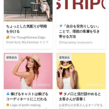
2024/3/18
2025/5/27
ちょっとした気配りが明暗
「自分を安売りしない」
を分ける
ことで、理想の客層を引き
寄せる方法
The Thoughtfulness Edge:
Small Acts, Big Earnings ライブ
✌
Stop being 'everyone's
チャットモデルの仕事のなかで、
favorite' and start being
ちょっとした気配りとは? ちょっ
'someone's premium.' ライブチ
とした一言… ちょっとした所作…
ャットで一生懸命に配信している
接客総合
接客総合
通勤チャットルームのなかで、ち
のに、なぜか手応え（収益）がつ
ょっとした親切など… 稼げる、稼
いてこない……。 そんな時は、も
げてるモデル、人気あるモデル
しかすると「誰を相手にするか」
は、ちょっとした気配りができる
のターゲット設定にミスが生じて
人です。 稼げない人、上手くい
いるのかもしれません。
1,000
2026/2/15
2026/3/21
かない人はその逆です。苦笑 大
人のうち、本当に大切にすべき人
きな収入は、ちょっとした気配り
は？ 例えば、あなたのチャット
稼げるキャストは稼げる
タメ口と流行語やめると
の集まりだと思います。 ちょっ
ルームに1,000人のユーザーがい
コーディネートにこだわる
太客さんが居着く
とした気配りは、収入アップだけ
たとします。 その内訳を冷静に
Logic of profit-making
お金持ちの太客さんをキープする
でなく、人間関係も ...
見 ...