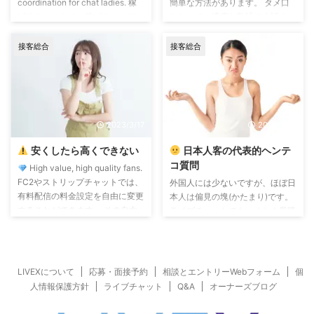
coordination for chat ladies. 稼
簡単な方法があります。 タメ口
げるキャストは、稼げるコーディ
しないで、適度な敬語で会話す
ネートにこだわる。 ヘアメイ
る。 あまり丁寧すぎると引かれ
ク、フェイスメイク、そしてファ
ます。 流行語、流行りの話し方
接客総合
接客総合
ッション。 「稼げる」キャスト
を使わず、普通に会話する。 地
は、例外なくこれら全てのコーデ
方訛りはOKで、方言は、失礼な
ィネートに徹底してこだわりま
言葉じゃなければ問題なし。 こ
す。 一方で、なかなか結果が出
れでお金持ち、太客さんが居着い
ないキャストは 「普段の自分の
てくれるようになります。 もう
2023/3/17
2023/1/20
まま」 で画面の前に座ってしま
一つの会話テクは… ゆっくりめに
いがちです。 もちろん、プライ
話すこと。 中高生じゃあるまい
安くしたら高くできない
日本人客の代表的ヘンテ
ベートなら「自分の好きな格好」
し、早口マシンガントークはウケ
コ質問
High value, high quality fans.
が一番。 その気持ちはわかりま
ません。 ・タメ口しない ・流行
FC2やストリップチャットでは、
外国人には少ないですが、ほぼ日
すが、 でも、ライブチャッ ...
語使わない ・流行りの話し方し
有料配信の料金設定を自由に変更
本人は偏見の塊(かたまり)です。
ない ・ゆっくり話す この4つで
することができます。 その自由
ライブチャットでも、オトナ界隈
稼ぎ増えます!
さが、じつは非常に危険な場合が
ビジネスに携わる人なら、必ず一
ある。 その危険とは、『安過ぎ
度は受ける質問があります。 そ
る設定』です。 高い料金を安く
れは、チャットのセッション中
することは簡単ですが、安く設定
に… 「働かないの?」という質
LIVEXについて
応募・面接予約
相談とエントリーWebフォーム
個
した料金を値上げするのは困難で
問。笑 いや、今あなたと話して
人情報保護方針
ライブチャット
Q&A
オーナーズブログ
す。 しかし高めの設定をして挑
るのは働いてるんだけど…? 思わ
んだのに、チャットの中で会員か
ずそんな返事をしてしまいます。