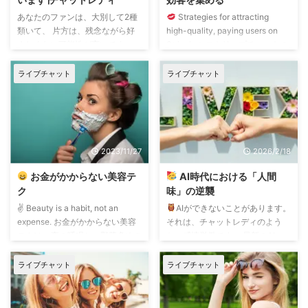
あなたのファンは、大別して2種
Strategies for attracting
類いて、 片方は、残念ながら好
high-quality, paying users on
ましくない可能性が高いです。
Stripchat. ストリップチャットの
大歓迎するファンは、 あなた
集客力に驚かれた移籍者は多いと
を推して、人気者にしたい、稼が
思います。 日本語圏ライブチャ
ライブチャット
ライブチャット
せてあげたい、と思ってくれてい
ットの100倍、1000倍の単位で
るユーザー。
非歓迎のファン
ユーザーアクセスを集めるパワー
は、 あなたを独占したい、他の
サイトです。 しかし、 大量に閲
ユーザーが寄り付くのを嫌うユー
覧者が集まっても、チップされな
ザー。
非歓迎のファンは、 た
い、 有料チャットが利用されな
2023/11/27
2026/2/18
とえば、 パーティーチャット・
いのでは、タダ働きでしかない。
チケットチャット・グループチャ
ようするに、タダ見するユーザー
お金がかからない美容テ
AI時代における「人間
ットに、 たくさんのユーザーが
をたくさん集めても意味がないん
ク
味」の逆襲
集まる繁忙時間帯に、ツーショッ
です。 で、タダ見専門ユーザ ...
✌️ Beauty is a habit, not an
AIができないことがあります。
トチャット、プライベートチャッ
expense. お金がかからない美容
それは、チャットレディのよう
トを ...
テクは… 夜の睡眠と、野菜多めの
な、感情労働です。 最新のAI
食事と、おさんぽ。 夜更かし厳
は、音声会話も文字会話も、まる
禁、ビーガンのような偏食はNG
で人間と会話しているかのようで
ライブチャット
ライブチャット
で、甘いものもちょびっと食べて
す。 しかしそれは、あくまで機
いいけど、走らずに1日1万歩以上
械が統計的な応答をしているだ
は必ず歩く。 これだけでツルツ
け。 それは、チャットレディだ