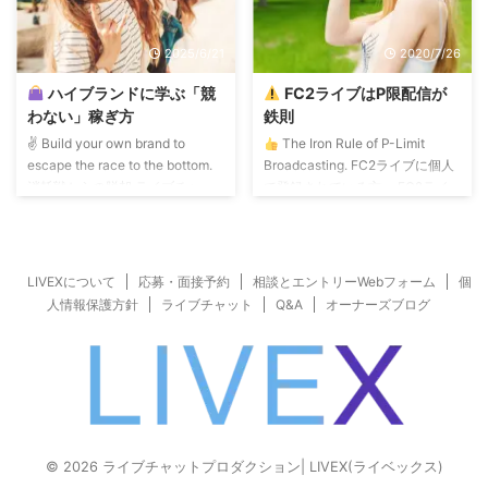
ル肌でムダな脂肪がない健康的な
けでなく、チャットレディのサポ
ナイスバディになれます。 ちょ
ートに携わる、我々のような立ち
2025/6/21
2020/7/26
っとセクシーファッションに身を
場でも、越えられない違和感があ
つつむだけで、すれ違う男はみん
ります。 たとえば、AIで機材に
ハイブランドに学ぶ「競
FC2ライブはP限配信が
な振り向いて2度見! ライブチャッ
ついてのマニュアルを作るとしま
わない」稼ぎ方
鉄則
トでも人気上昇! お金がかからな
しょう。 AIは、人間が真似でき
✌️ Build your own brand to
The Iron Rule of P-Limit
い美容は、お金が ...
ない、精密な使用マニュアルを書
escape the race to the bottom.
Broadcasting. FC2ライブに個人
いてくれます。 しかし、ライト
消耗戦からの脱却 ライブチャッ
で登録されている方、 FC2ライ
をこの明る ...
トを「他者との奪い合い」や「過
ブについて経験浅い代理店の皆さ
酷な戦い」だと思っていません
んもぜひ参考にしていただきたい
か？ もしそうなら、あなたの戦
ことを書いてみます。 FC2ライ
略は根本から間違っています。
ブチャットの無料配信ではP限配
LIVEXについて
応募・面接予約
相談とエントリーWebフォーム
個
なぜ、世界の名だたるハイブラン
信に設定することが鉄則と考えま
人情報保護方針
ライブチャット
Q&A
オーナーズブログ
ドは、景気に左右されず成功し続
す。 FC2ライブチャットでは、
けるのか。 それは、彼らが誰と
無料配信と有料配信をパフォーマ
も「競っていない」からです。ハ
ーが切り替えることができます。
イブランドのビジネスモデルに学
無料配信で閲覧者とコミュニケー
ぶ、スマートで青天井な稼ぎ方の
ションをとりながら、 集客して
本質を解説します。 1：ハイブラ
おいて、有料配信に勧誘するとい
ンドは ...
う流れがFC2ライブチャ ...
© 2026 ライブチャットプロダクション| LIVEX(ライベックス)