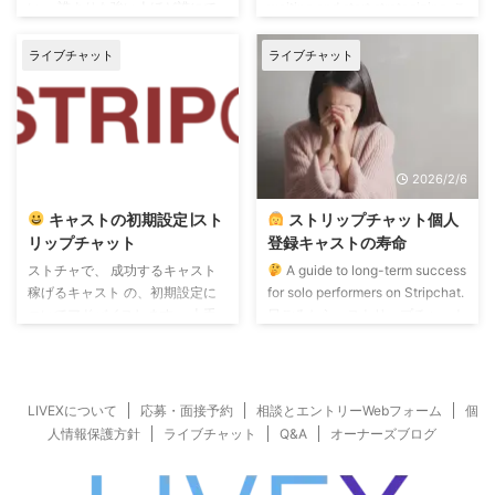
い。 誰よりも強い人ほど誰にで
waiting and start strategizing. こ
画面越しの ...
も優しい。 自信が有る人ほど表
れ、皆さんも考えてみてくださ
向きは穏やか。 過去にi知り合っ
い。 ライブチャットのユーザー
ライブチャット
ライブチャット
たお金持ちや実力者は全員そうで
は、いくつかのグループ層に分け
した。 若いうちにそんな実力者
ることができます。 第1グループ
と知り合えたことは貴重な経験で
メディアリテラシーも鋭く、遊び
す。 ところで… ライブチャット
慣れた、経済的に裕福な年輩の太
はお客さんの顔や姿が見えないま
客層。 第2グループ ライブチャッ
2026/7/23
2026/2/6
ま、 声も聞こえず文字だけで話
トの遊びは覚えたてで、まあまあ
しかけてきます。 お客さんの素
経済力もある中年ホワイトカラー
キャストの初期設定∣スト
ストリップチャット個人
性や人柄を知るのは、 その文字
の準太客層。 第3グループ ライ
リップチャット
登録キャストの寿命
から推察するしかない。 しか
ブチャ ...
ストチャで、 成功するキャスト
A guide to long-term success
し、その文字情報だけでも人柄は
稼げるキャスト の、初期設定に
for solo performers on Stripchat.
わかりま ...
ついてアドバイスします。 上手
日ごろから、ストリップチャット
くいくキャストは、初期設定が丁
の中を覗いては、 「おっ、優良
寧です。
オリジナルのプロフ
な新人がきたな…」 「事務所所属
ィール内容 自己紹介はテキトー
かな? 個人登録かな?」 なーん
ではなく、長たらしい長文でもな
て、 独り言しながら眺めてます
LIVEXについて
応募・面接予約
相談とエントリーWebフォーム
個
い。 他人のプロフィールを参考
が。 事務所所属か、個人登録
人情報保護方針
ライブチャット
Q&A
オーナーズブログ
にはしても、丸コピはしない。
か、 それは3分くらい眺めてれば
事務所に勝手なプロフィールを書
判別できます。 事務所所属のキ
かれてしまうこともNG! サムネイ
ャストはおいといて… 最近の個人