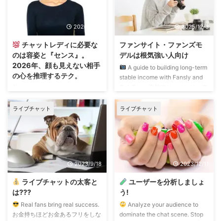
2026/2/28
2025/12/3
チャットレディに必要な
ファンサイト・ファンズモ
のは容姿と『センス』。
デルは根気強い人向け
2026年、顔も見えない相手
A guide to building long-term
の心を推理するテク。
stable income with Fansly and
OnlyFans. 海外では、オンリーフ
✌
Look sharp. Read deeper. 「チ
ァンズ、ファンズリー、 日本で
ャットレディは、若くて可愛い子
はファンテアやマイファンズな
が脱げば稼げる仕事」 もしあな
ライブチャット
ライブチャット
ど、 映像をサブスク販売する、
たがそんな風に思っているなら、
ファンサイトが伸びてます。 需
その認識は10年以上前の古いま
要も供給も、人気はライブチャッ
まで止まっています。 2026年の
トと同等以上かも。 走り出せ
今、 トップキャストとして生き
ば、チャットレディ・キャストよ
残るために必要なのは、 容姿と
2023/9/18
2023/12/11
りはるかに稼げてしまう、ファン
『センス』です。
「容姿」と
ズモデルですが… 収益を得るに
は、ヘア・メイク・衣装まで含め
ライブチャットの太客と
ユーザーを分析しましょ
は、努力と根気がもの言うお仕事
た総合芸術 ここで言う容姿と
は???
う!
です。 毎日のようにコツコツ更
は、生まれ持った顔の造形ではあ
Real fans bring real success.
Analyze your audience to
新し ...
りません。 ヘアスタイル、ライ
お金持ちほどお金あるフリをしな
dominate the chat scene. Stop
ティングに映えるメイク、そして