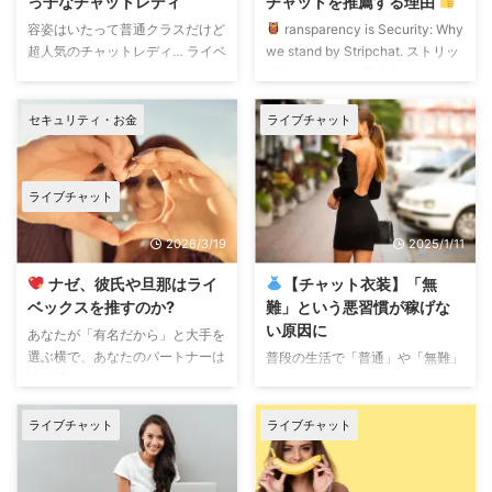
っ子なチャットレディ
チャットを推薦する理由
容姿はいたって普通クラスだけど
ransparency is Security: Why
超人気のチャットレディ… ライベ
we stand by Stripchat. ストリッ
ックスはそんなチャットレディを
プチャットは、 日本人ユーザ
増やしたい。 ある程度の素質は
ー、日本人キャストの両方から人
必要ですが、『普通』の人が大化
気有りすぎて、 問題やトラブル
セキュリティ・お金
ライブチャット
けするのは楽しいです。 もちろ
も多い。 おまけに、その人気に
んルックスが良い方はさらに磨い
あやかろうと、 にわか事務所が
て稼げてしまいます。 それだけ
大量増殖で、まさにカオス!稼げ
ライブチャット
じゃなく、ごく普通クラスのルッ
るぶんだけ、障害物も多いという
クスを超人気者に変身させたいと
ことです。 それでも、ライベッ
2026/3/19
2025/1/11
いうエゴな目標をもちながらサポ
クスがストリップチャットを推す
ートしています。 かけられるだ
には、明確な理由があります。
ナゼ、彼氏や旦那はライ
【チャット衣装】「無
けの手間とコストを投入して。
それは、 積極的にキャストとコ
ベックスを推すのか?
難」という悪習慣が稼げな
それがお客さんもチャットレディ
ミュニケーションをとろうとする
い原因に
あなたが「有名だから」と大手を
も弊社もWin-Winになる黄金式だ
運営事務局の姿勢がみ ...
選ぶ横で、あなたのパートナーは
普段の生活で「普通」や「無難」
と信じてます。 大化けしたいチ
冷や汗をかいています。 なぜな
に慣れてしまうと、ライブチャッ
ャットレディ募集してま ...
ら、男性は「雰囲気」ではなく
トという特別なステージでも、つ
「リスクとリターン」でプロダク
いつい自分を隠すような服を選び
ライブチャット
ライブチャット
ションを見るからです。 彼らが
がち。 でも、それって実はすご
最後にLIVEXに辿り着くのは、 そ
くもったいないことで、ライブチ
こが「最もバレにくく、最も効率
ャットでは稼ぎの足を引っ張って