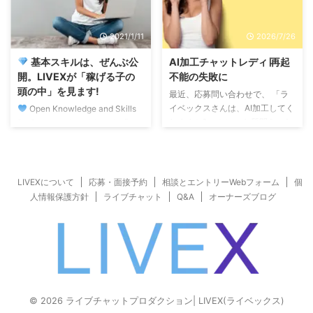
的に、そして最も安全に稼げる場
しまうんです。 正直に言ってし
所」 であると、直感的に理解し
まうと、街中で見かけるような地
2021/1/11
2026/7/26
てしまったからです。
日本の
味な服や、ありきたりなベビード
「偏見」を、ビジネスとして論破
ールだけでは、画面越しのユーザ
基本スキルは、ぜんぶ公
AI加工チャットレディ∣再起
する男たち 日本では、残念なが
ーをワクワクさせる「楽しさ」が
開。LIVEXが「稼げる子の
不能の失敗に
ら「チャットレディ」に対して、
足りません。 服は隠すための道
頭の中」を見ます!
最近、応募問い合わせで、 「ラ
男尊女卑的な偏見を持つ男性がま
具ではなく、あなたの魅力を
イベックスさんは、AI加工してく
Open Knowledge and Skills
だ大多数を占めています。 しか
120%に増幅させる「魔法の装
れますか?」 といった質問をいた
for Success. ちょくちょく 「ち
し、その ...
備」であるべきなんです。
だくことがあります。 ようする
ょっとお訊きしたいのですが…」
LIVEXが「Y2K ...
に、AIエフェクトを使って、 実
と、チャットレディのお仕事につ
物よりも美人に、実際よりも可愛
いて匿名質問をいただくことがあ
く加工して配信したいという話
ります。 知らねーよ、なんてい
LIVEXについて
応募・面接予約
相談とエントリーWebフォーム
個
し。 身バレを防ぎたい、といっ
う意地悪はしません。笑 ライブ
人情報保護方針
ライブチャット
Q&A
オーナーズブログ
た理由もあるようです。 ライベ
チャット、チャットレディに必要
ックスはAI加工しません。 AI加工
な基本スキルは、 在籍以外の方
しない理由は、 高確率で失敗す
にもできる限りのアドバイスをさ
る、長く稼ぎ続けることが難しい
せていただいてます。 マル秘ス
からです。 二次元アニメの世界
キルなんていうレベルではなく、
に慣れているようなユーザーなら
みんなでやったほうが良いこと
ば、AI加工の不自然さにも違和感
や、 安全対策に必要な基本スキ
© 2026 ライブチャットプロダクション| LIVEX(ライベックス)
をもたずに眺めるのかもしれませ
ルは、 どんどん質問していただ