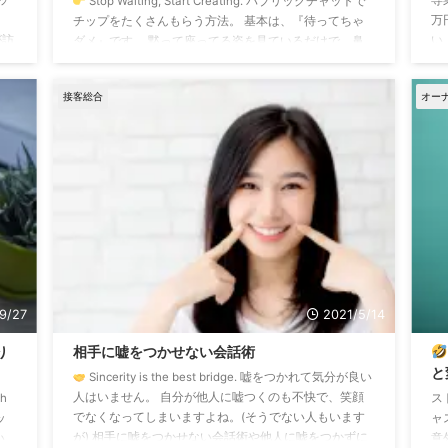
Stop Waiting, Start Creating. パブリックチャットで
、
万
チップをたくさんもらう方法。 基本は、『待ってちゃ
が訪
い
ダメ』です。 黙って座ってる姿を見ているだけで、鼻
ー
デ
血が出るような魅力があるなら、待っててもチップが飛
収入
ら
んでくるかもしれませんが… お客さんは、楽しい、楽し
接客総合
オー
いる
日
みたいと思った瞬間にチップします。 チップしたい、
ー
ら
楽しい、もっと楽しみたいと思ってもらえるキッカケを
い
つくること。 たとえばどんなキッカケ!? 難しいことは
不要で、逆立ちするとか、バク転するとか、やらなくて
いい ...
9/27
2021/5/14
り
相手に嘘をつかせない会話術
と
Sincerity is the best bridge. 嘘をつかれて気分が良い
人はいません。 自分が他人に嘘つくのも不快で、笑顔
th
ス
でなくなってしまいますよね。(そうでない人もいます
ッ
ャ
が) 相手に嘘をつかせない会話術や他人に嘘をつかずに
い
意