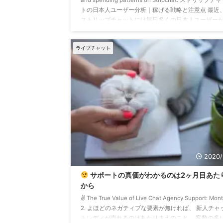
トの日本人ユーザー分析｜稼げる戦略と注意点 最近
ストリップチャットには毎日多くの日本人ユーザー
れ、以前よりも賑やかになっています。 しかし、ユ
ザーが増えたからといって、日本人キャスト全体の
ライブチャット
が増えているとは限らず、むしろ平均値は下がって
ようにも見えます。 本当にそうなのか―― 今回はデ
タ ...
2020/
サポートの真価がわかるのは2ヶ月目あた
から
✌️ The True Value of Live Chat Agency Support: Mon
2. よほどのネガティブな要素が無ければ、 新人チャ
トレディが売れるのはあたりまえのこと。 客数の多