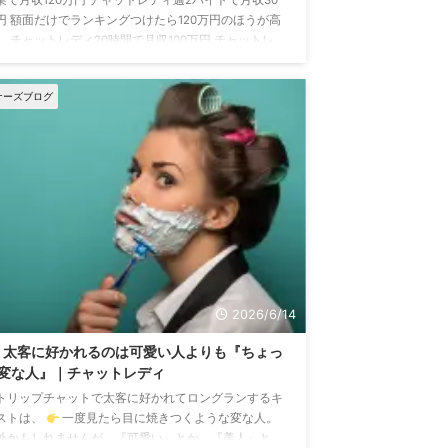
円 額面だけでランキングつけたら120万円のほうが高
。 チャットレディ20時間で月収100万円 チャットレ
ィ100時間で月収20万円 額面だけでランキングつけた
100万円のほうが高い。 1日1回のログインで10万円 1
ナーズブログ
3回のログインで12万円 額面だけでランキングつけた
12万円のほうが高い。 中には不正行為で数値だけ高
ということもあ ...
2026/6/14
太客に好かれるのは可愛い人よりも『ちょっ
変な人』｜チャットレディ
トリップチャットで太客に好かれてロングランするキ
ストは、
一度見たら目に焼きつくような変な人。
外かもしれませんが… 『可愛い』とか、『美人』と