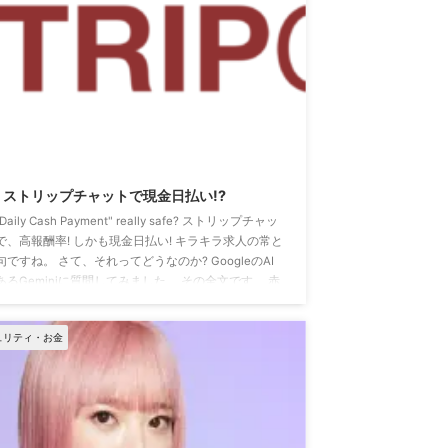
2026/2/9
ストリップチャットで現金日払い!?
Daily Cash Payment" really safe? ストリップチャッ
で、高報酬率! しかも現金日払い! キラキラ求人の常と
句ですね。 さて、それってどうなのか? GoogleのAI
あるGeminiに質問してみました。 その全文です。 赤
文字は私の発言(質問)です。 いっさい加筆・改筆はし
いません。 句読点や段落も動かしてないので、少々
ュリティ・お金
みにくいかもしれませんが、今後の安全な稼働のため
、ぜひ最後まで読んでください。 あなたに質問で
。 外為の差益・差損を意識しつ ...