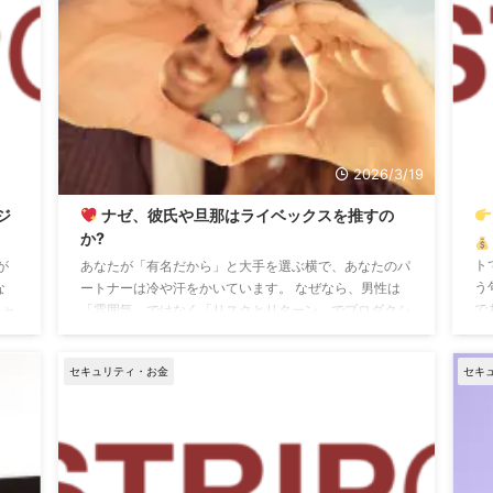
5/31
2026/3/19
ジ
ナゼ、彼氏や旦那はライベックスを推すの
か?
ト
が
あなたが「有名だから」と大手を選ぶ横で、あなたのパ
う
な
ートナーは冷や汗をかいています。 なぜなら、男性は
で
キャ
「雰囲気」ではなく「リスクとリターン」でプロダクシ
太
ほ
ョンを見るからです。 彼らが最後にLIVEXに辿り着くの
て
は、 そこが「最もバレにくく、最も効率的に、そして
セキュリティ・お金
セキ
読
、
最も安全に稼げる場所」 であると、直感的に理解して
に
き
しまったからです。
日本の「偏見」を、ビジネスと
す
ッ
して論破する男たち 日本では、残念ながら「チャット
ら
レディ」に対して、男尊女卑的な偏見を持つ男性がまだ
大多数を占めています。 しかし、その ...