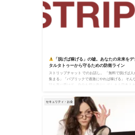
2025/
「脱げば稼げる」の嘘。あなたの未来をデ
タルタトゥーから守るための防衛ライン
ストリップチャット でのお話し。 「無料で脱げば人
集まる」「パブリックで過激にやれば稼げる」 そん
話を真に受けて、自分を切り売りしてしまう日本人
ストがいます。 でも現実は逆です。
無料で見せる
ど、録画・流出リスクは増えます。 そして増えるの
セキュリティ・お金
は、あなたにお金を払ってくれるユーザーではなく
タダ見目的の無課金ユーザーです。 なぜ流出は起
るのか？ ストリップチャットには、パブリックチャ
ト（無料公開）が存在します。 つまり、
誰でも見
れ ...