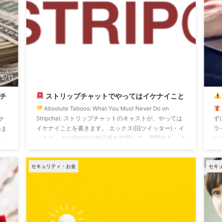
5/11
2025/5/7
チ
ストリップチャットでやってはイケナイこと
Absolute Taboos: What You Must Never Do on
Stripchat. ストリップチャットのキャストが、やっては
ず
チ
イケナイことを書きます。 エックス(旧ツイッター)・イ
ラ
いま
ンスタ・その他SNSや掲示板を信用して、質問する。 ス
に
チャ
トリップチャットのチャットやPM(プライベートメッセ
舞
「今
ージ)で送られてくるユーザーの言うことを真に受け
し
いう
セキュリティ・お金
セキ
て、質問や相談をする。 これ、絶対にNGです! 応募登
し
い
録を検討段階から、親切ぶって近づいてくる怪しい匿名
こ
条件
がいっぱい! 完全無視すべきで ...
パ
報
ク、