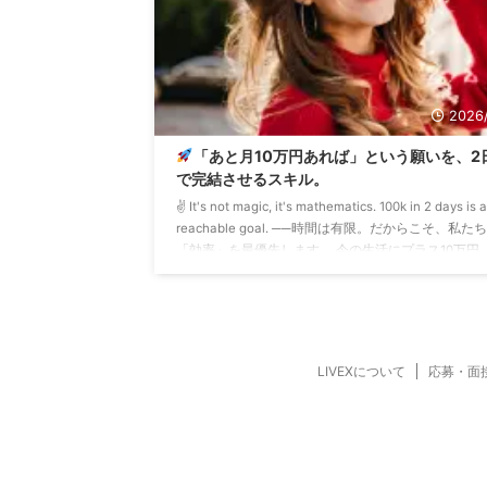
2026/
「あと月10万円あれば」という願いを、2
で完結させるスキル。
✌️ It's not magic, it's mathematics. 100k in 2 days is a
reachable goal. ──時間は有限。だからこそ、私た
「効率」を最優先します。 今の生活にプラス10万円
それは、ずっと欲しかったあのバッグを躊躇なく買
金額であり、 将来への不安を少しだけ和らげてくれ
「心のサプリメント」のような存在です。 でも、そ
10万円を稼ぐために、毎日クタクタになるまで残業
り、 貴重な休日をすべてアルバイトに捧げたり ...
LIVEXについて
応募・面