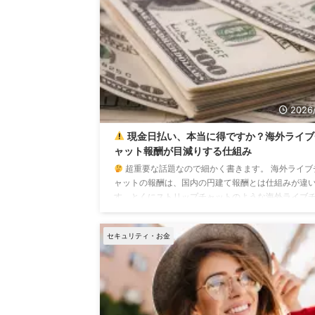
2026/
現金日払い、本当に得ですか？海外ライブ
ャット報酬が目減りする仕組み
超重要な話題なので細かく書きます。 海外ライブ
ャットの報酬は、国内の円建て報酬とは仕組みが違
す。とくにストリップチャットのような海外ライブ
ットでは、報酬が外貨・ドル建てで発生するため、
日稼いだ分をそのまま日本円で現金日払いする」と
セキュリティ・お金
単純な話にはなりません。 一見すると、「現金日払
あり」「即日手渡し」「すぐに受け取れる」という
は魅力的に見えます。 しかし、海外ライブチャット
酬における現金日払いには、為替ロス、先払いリス
報酬率の低下、明細の不透明化、税務上の説明 ...