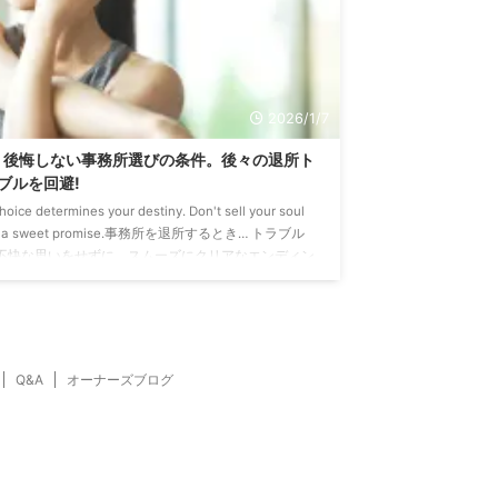
2026/1/7
後悔しない事務所選びの条件。後々の退所ト
ブルを回避!
hoice determines your destiny. Don't sell your soul
r a sweet promise.事務所を退所するとき… トラブル
不快な思いをせずに… スムーズにクリアなエンディン
になるか!? ここ、大事なことだと思います。 引き留
に遭い、グダグダに揉めた、という話しは3人中1人は
にします。 「他の事務所に移籍するのか」、「独立
るのか」、過度な引き留めや、今後の活動を制限する
うな圧力を受けたり… 辞める何ヶ月も前に通知しない
Q&A
オーナーズブログ
 ...