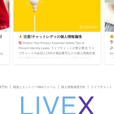
1/15
2025/5/1
日
注意!チャットレディの個人情報漏洩
ラ
Protect Your Privacy: Essential Safety Tips to
Prevent Identity Leaks. ライブチャットの禁止事項 ライ
ブチャットの会員とLINEや電話番号などの個人情報交換
ちは
fo
個人情報交換は全てのライブチャットで禁止されてま
。
や
す。 それでトラブル起きたらサイトもプロダクション
える
グ
も一切救済しません。 重大規約違反ですから報酬没収
る
め
の強制削除されます。 チャットレディは簡単に始めら
の
耳
れるお仕事ですが、 なんでもかんでもユルいわけでは
した
す
ありません。 ...
よ
接予約
相談とエントリーWebフォーム
個人情報保護方針
ライブチャット
なら