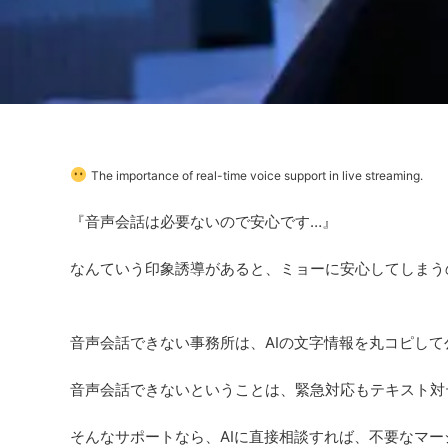
The importance of real-time voice support in live streaming.
『音声会話は必要ないので安心です…』
なんていう印象誘導があると、ミョーに安心してしまうのが、
音声会話できない事務所は、AIの文字情報を丸コピし
音声会話できないということは、緊急対応もテキスト対
そんなサポートなら、AIに直接相談すれば、不要なマ