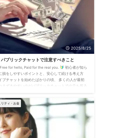
2025/8/25
パブリックチャットで注意すべきこと
Free for hello, Paid for the real you.
初心者が知ら
に損をしやすいポイントと、安心して続ける考え方
イブチャットを始めたばかりの頃、 多くの人が最初
つまずきやすいのがパブリックチャットでの立ち振る
いです。 何を話せばいいか分からない どこまで対応
ていいのか迷う 頑張っているのに結果が出ない こう
ュリティ・お金
た悩みは、スキル不足ではなく 「前提を知らない」
とが原因のケースがほとんどです。 この記事では、
ブリックチャットで ...